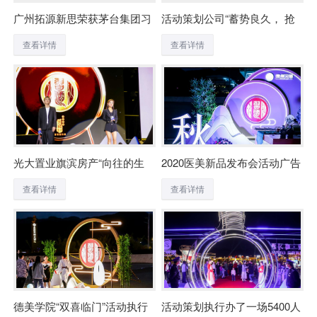
广州拓源新思荣获茅台集团习
活动策划公司“蓄势良久， 抢
酒公司2020年度“AA级优秀媒
占C位。”
查看详情
查看详情
体合作商”奖项
光大置业旗滨房产“向往的生
2020医美新品发布会活动广告
活”新品发布会闪耀醴陵
策划圆满落幕！
查看详情
查看详情
德美学院“双喜临门”活动执行
活动策划执行办了一场5400人