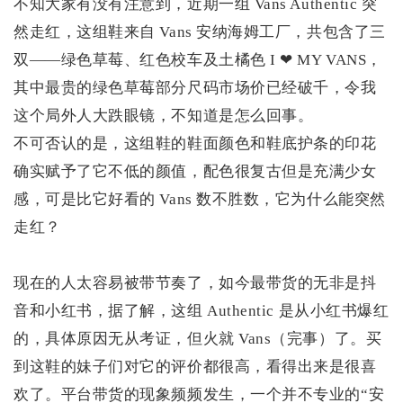
不知大家有没有注意到，近期一组 Vans Authentic 突
然走红，这组鞋来自 Vans 安纳海姆工厂，共包含了三
双——绿色草莓、红色校车及土橘色 I ❤ MY VANS，
其中最贵的绿色草莓部分尺码市场价已经破千，令我
这个局外人大跌眼镜，不知道是怎么回事。
不可否认的是，这组鞋的鞋面颜色和鞋底护条的印花
确实赋予了它不低的颜值，配色很复古但是充满少女
感，可是比它好看的 Vans 数不胜数，它为什么能突然
走红？
现在的人太容易被带节奏了，如今最带货的无非是抖
音和小红书，据了解，这组 Authentic 是从小红书爆红
的，具体原因无从考证，但火就 Vans（完事）了。买
到这鞋的妹子们对它的评价都很高，看得出来是很喜
欢了。平台带货的现象频频发生，一个并不专业的“安