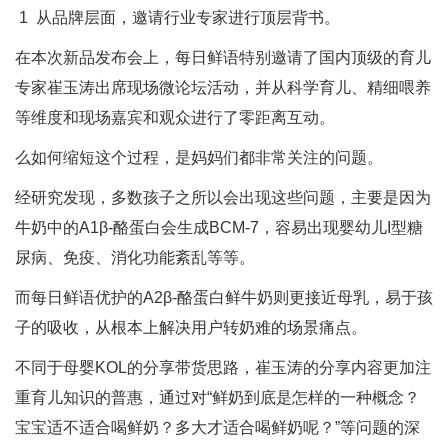
1 从品牌层面，邀请行业专家进行顶层背书。
在本次新品发布会上，每日鲜语特别邀请了国内顶级的育儿
专家崔玉涛出席现场微论坛活动，并从科学育儿、精细喂养
等维度和现场嘉宾和观众进行了零距离互动。
么如何缩短这个过程，是妈妈们都非常关注的问题。
经研究发现，多数孩子之所以会出现这些问题，主要是因为
牛奶中的A1β-酪蛋白会生成BCM-7，容易出现婴幼儿I型糖
尿病、免疫、消化功能紊乱等等。
而每日鲜语优护的A2β-酪蛋白鲜牛奶则更接近母乳，易于孩
子的吸收，从根本上解决用户转奶难的场景痛点。
不同于母婴KOL的分享带货思路，崔玉涛的分享内容更加注
重育儿知识的普惠，通过对“鲜奶到底是怎样的一种概念？
宝宝适不适合喝鲜奶？多大才适合喝鲜奶呢？”等问题的深